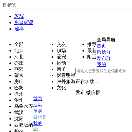
群筛选
区域
影音明星
推荐
全局导航
全部
交友
推荐
首页
北京
职场
最新
微信群
河北
爱宠
附近
发布群
亦庄
运动
我的
燕郊
亲子
望京
影音明星
房山
户外旅游
正在加载...
巴黎
文化
发布
微信群
徐州
首页
沧州
活动
乌鲁木齐
单身
武汉
微信群
沈阳
我的
西双版纳
柏林