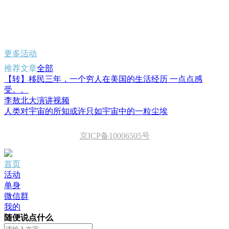
更多活动
推荐文章
全部
【转】移民三年，一个穷人在美国的生活经历 一点点感
受。。
李敖北大演讲视频
人类对宇宙的所知或许只如宇宙中的一粒尘埃
京ICP备10006505号
首页
活动
单身
微信群
我的
随便说点什么