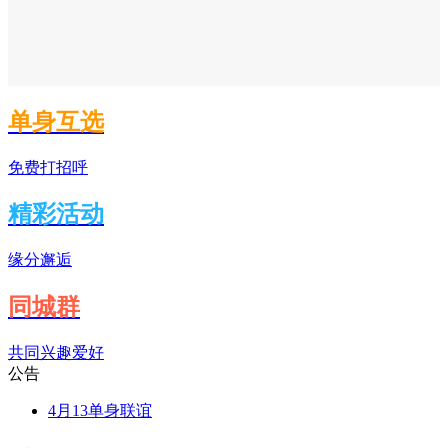
单身互选
免费打招呼
精彩活动
缘分邂逅
同城群
共同兴趣爱好
公告
4月13单身联谊