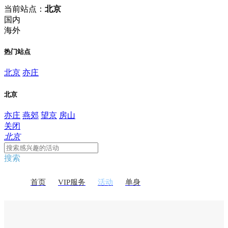
当前站点：
北京
国内
海外
热门站点
北京
亦庄
北京
亦庄
燕郊
望京
房山
关闭
北京
搜索
首页
VIP服务
活动
单身