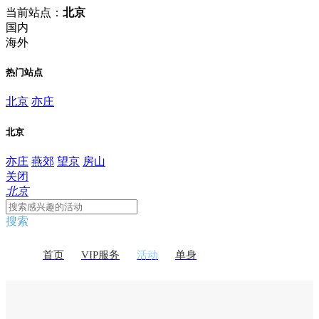
当前站点：
北京
国内
海外
热门站点
北京
亦庄
北京
亦庄
燕郊
望京
房山
关闭
北京
搜索
首页
VIP服务
活动
单身