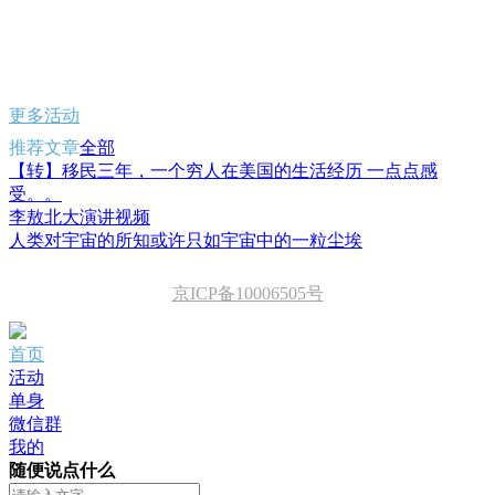
更多活动
推荐文章
全部
【转】移民三年，一个穷人在美国的生活经历 一点点感
受。。
李敖北大演讲视频
人类对宇宙的所知或许只如宇宙中的一粒尘埃
京ICP备10006505号
首页
活动
单身
微信群
我的
随便说点什么