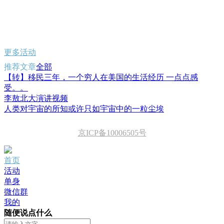
更多活动
推荐文章
全部
【转】移民三年，一个穷人在美国的生活经历 一点点感
受。。
李敖北大演讲视频
人类对宇宙的所知或许只如宇宙中的一粒尘埃
京ICP备10006505号
首页
活动
单身
微信群
我的
随便说点什么