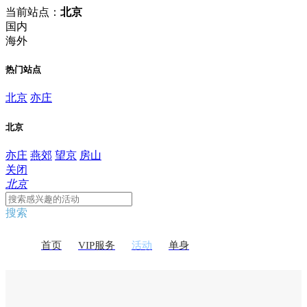
当前站点：
北京
国内
海外
热门站点
北京
亦庄
北京
亦庄
燕郊
望京
房山
关闭
北京
搜索
首页
VIP服务
活动
单身