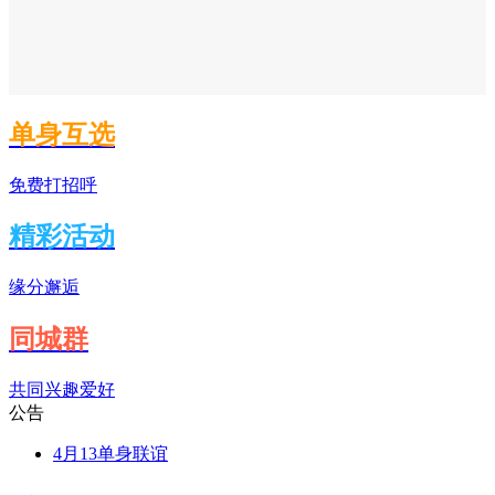
单身互选
免费打招呼
精彩活动
缘分邂逅
同城群
共同兴趣爱好
公告
4月13单身联谊