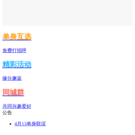
单身互选
免费打招呼
精彩活动
缘分邂逅
同城群
共同兴趣爱好
公告
4月13单身联谊