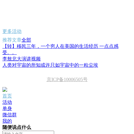
更多活动
推荐文章
全部
【转】移民三年，一个穷人在美国的生活经历 一点点感
受。。
李敖北大演讲视频
人类对宇宙的所知或许只如宇宙中的一粒尘埃
京ICP备10006505号
首页
活动
单身
微信群
我的
随便说点什么