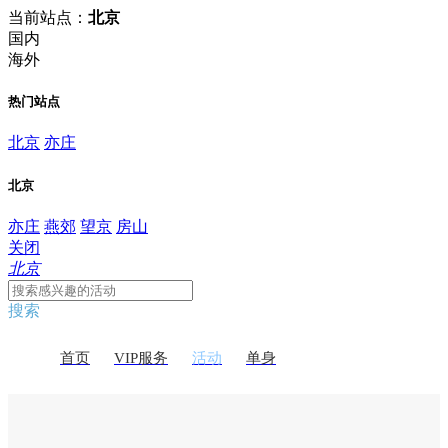
当前站点：
北京
国内
海外
热门站点
北京
亦庄
北京
亦庄
燕郊
望京
房山
关闭
北京
搜索
首页
VIP服务
活动
单身