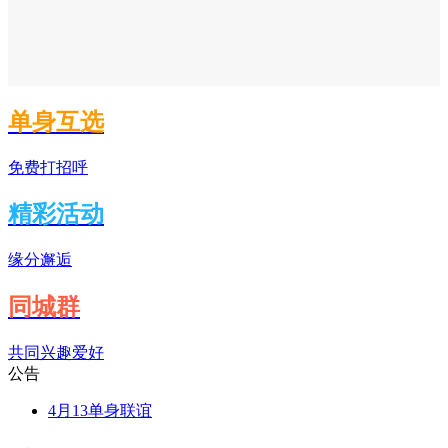
单身互选
免费打招呼
精彩活动
缘分邂逅
同城群
共同兴趣爱好
公告
4月13单身联谊