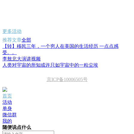
更多活动
推荐文章
全部
【转】移民三年，一个穷人在美国的生活经历 一点点感
受。。
李敖北大演讲视频
人类对宇宙的所知或许只如宇宙中的一粒尘埃
京ICP备10006505号
首页
活动
单身
微信群
我的
随便说点什么