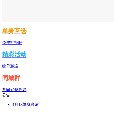
单身互选
免费打招呼
精彩活动
缘分邂逅
同城群
共同兴趣爱好
公告
4月13单身联谊