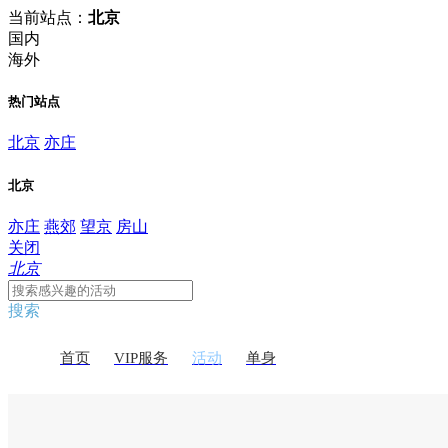
当前站点：
北京
国内
海外
热门站点
北京
亦庄
北京
亦庄
燕郊
望京
房山
关闭
北京
搜索
首页
VIP服务
活动
单身