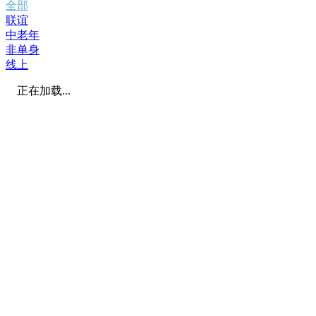
全部
联谊
中老年
非单身
线上
正在加载...