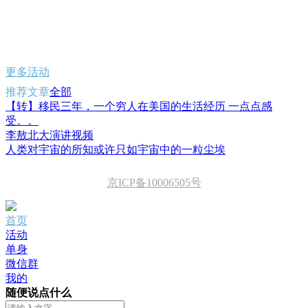
更多活动
推荐文章
全部
【转】移民三年，一个穷人在美国的生活经历 一点点感
受。。
李敖北大演讲视频
人类对宇宙的所知或许只如宇宙中的一粒尘埃
京ICP备10006505号
首页
活动
单身
微信群
我的
随便说点什么