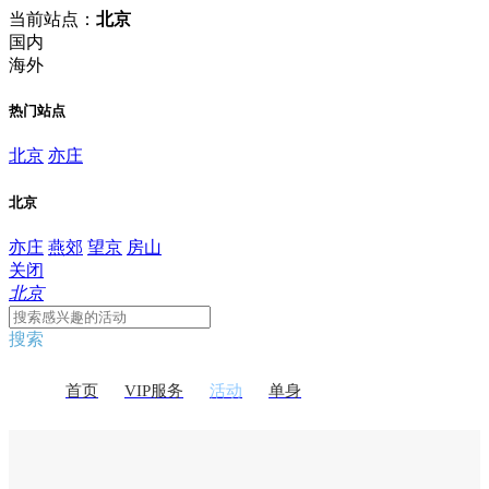
当前站点：
北京
国内
海外
热门站点
北京
亦庄
北京
亦庄
燕郊
望京
房山
关闭
北京
搜索
首页
VIP服务
活动
单身