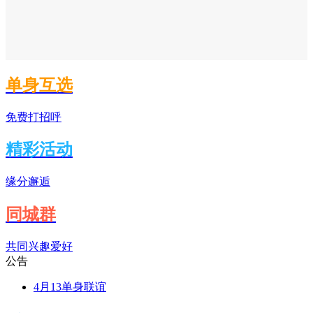
单身互选
免费打招呼
精彩活动
缘分邂逅
同城群
共同兴趣爱好
公告
4月13单身联谊