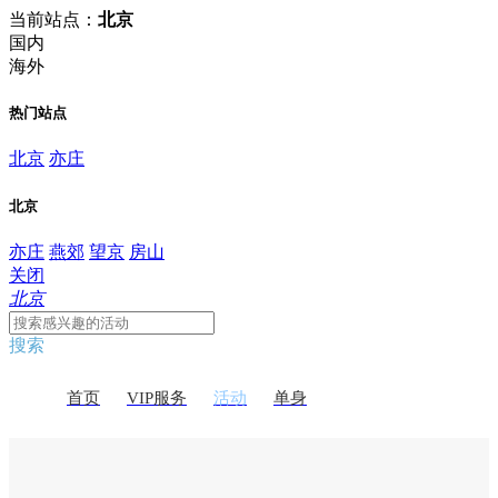
当前站点：
北京
国内
海外
热门站点
北京
亦庄
北京
亦庄
燕郊
望京
房山
关闭
北京
搜索
首页
VIP服务
活动
单身