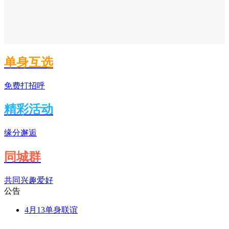
单身互选
免费打招呼
精彩活动
缘分邂逅
同城群
共同兴趣爱好
公告
4月13单身联谊