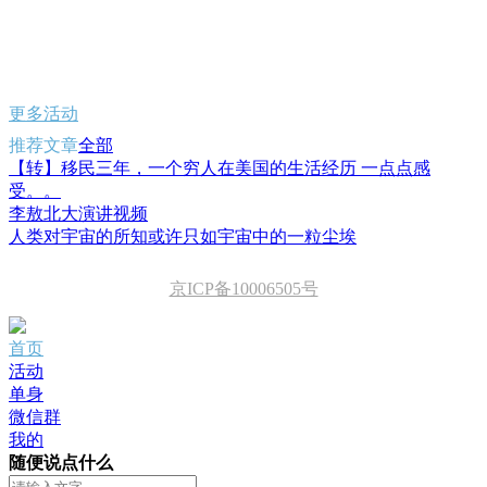
更多活动
推荐文章
全部
【转】移民三年，一个穷人在美国的生活经历 一点点感
受。。
李敖北大演讲视频
人类对宇宙的所知或许只如宇宙中的一粒尘埃
京ICP备10006505号
首页
活动
单身
微信群
我的
随便说点什么