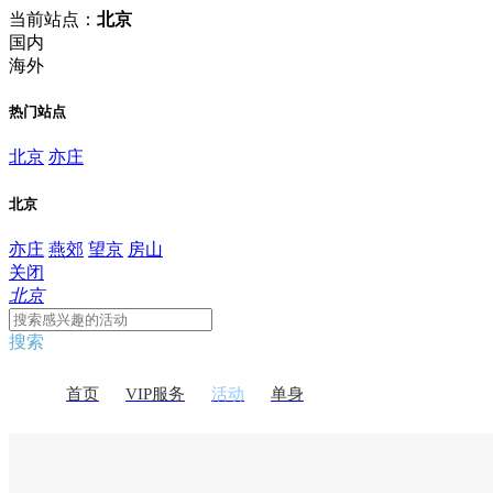
当前站点：
北京
国内
海外
热门站点
北京
亦庄
北京
亦庄
燕郊
望京
房山
关闭
北京
搜索
首页
VIP服务
活动
单身