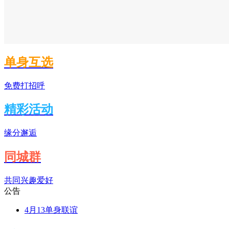
单身互选
免费打招呼
精彩活动
缘分邂逅
同城群
共同兴趣爱好
公告
4月13单身联谊