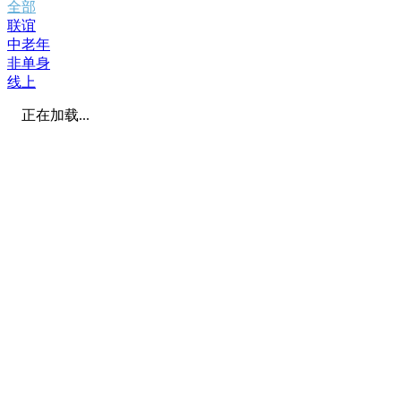
全部
联谊
中老年
非单身
线上
正在加载...