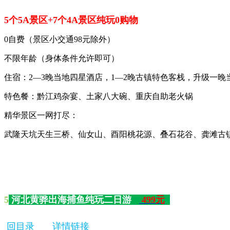
5个5A景区+7个4A景区纯玩0购物
0自费（景区小交通98元除外）
不限年龄（身体条件允许即可）
住宿：2—3晚当地四星酒店，1—2晚古镇特色客栈，升级一晚
特色餐：黔江鸡杂宴、土家八大碗、重庆自助老火锅
精华景区一网打尽：
武隆天坑天生三桥、仙女山、酉阳桃花源、叠石花谷、龚滩古
5
河北黄骅出海捕鱼纯玩二日游
499元
回目录
详情链接