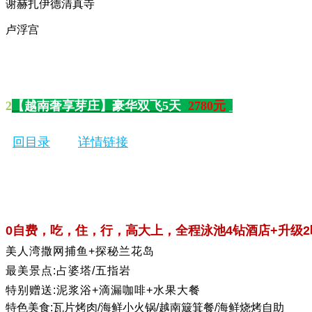
谢赫扎伊德清真寺
卢浮宫
2
【越南奢享芽庄】豪华双飞5天
2780元
回目录
详情链接
0自费，吃，住，行，高大上，全程泳池4钻酒店+升级2
美人湾撒网捕鱼+探秘兰花岛
最美景点:占婆塔/五指岩
特别赠送:泥浆浴+滴漏咖啡+水果大餐
特色美食:瓦片烤肉/海鲜小火锅/越南簸箕餐/海鲜烧烤自助