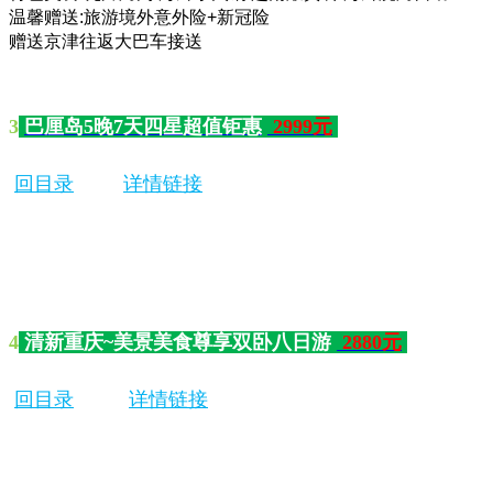
温馨赠送:旅游境外意外险+新冠险
赠送京津往返大巴车接送
3
巴厘岛5晚7天四星超值钜惠
2999元
回目录
详情链接
4
清新重庆~美景美食尊享双卧八日游
2880元
回目录
详情链接