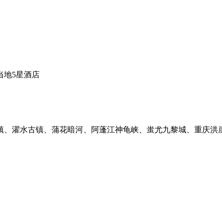
当地5星酒店
镇、濯水古镇、蒲花暗河、阿蓬江神龟峡、蚩尤九黎城、重庆洪